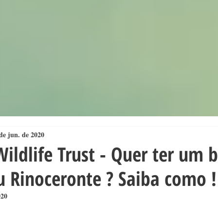
de jun. de 2020
Wildlife Trust - Quer ter um 
u Rinoceronte ? Saiba como !
020