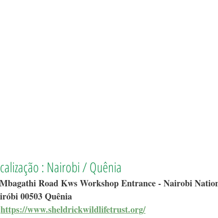
calização : Nairobi / Quênia 
Mbagathi Road Kws Workshop Entrance - Nairobi Nationa
iróbi 00503 Quênia
 
https://www.sheldrickwildlifetrust.org/