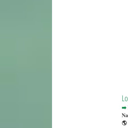
Lo
➡️ 
Na
🌎