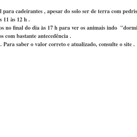
el para cadeirantes , apesar do solo ser de terra com pedris
 11 às 12 h .
s no final do dia às 17 h para ver os animais indo  "dormi
os com bastante antecedência .
 Para saber o valor correto e atualizado, consulte o site .