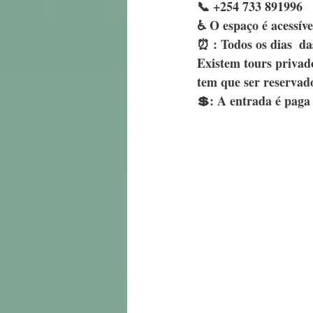
📞 +254 733 891996
♿️ O espaço é acessív
⏰ : Todos os dias  das
Existem tours privado
tem que ser reservad
💲: A entrada é paga .