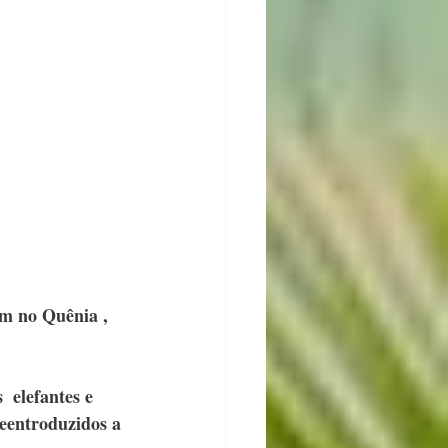
em no Quênia , 
 elefantes e 
reentroduzidos a 