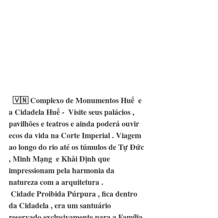
  🇻🇳 
Complexo de Monumentos Huế  e 
a Cidadela Huế -  Visite seus palácios , 
pavilhões e teatros e ainda poderá ouvir 
ecos da vida na Corte Imperial . Viagem 
ao longo do rio até os túmulos de Tự Đức 
, Minh Mạng  e Khải Định que  
impressionam pela harmonia da  
natureza com a arquitetura .
 Cidade Proibida Púrpura , fica dentro 
da Cidadela , era um santuário 
reservado exclusivamente para a Família 