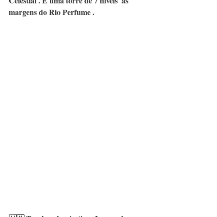
Celestial . É uma torre de 7 níveis  às 
margens do Rio Perfume . 