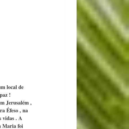
m local de 
paz !
em Jerusalém , 
a Éfeso , na 
 vidas . A 
m Maria foi 