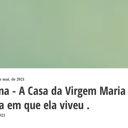
e mai. de 2021
a - A Casa da Virgem Maria 
a em que ela viveu .
2021