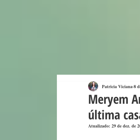
Patricia Viciana
8 d
Meryem An
última cas
Atualizado:
29 de dez. de 