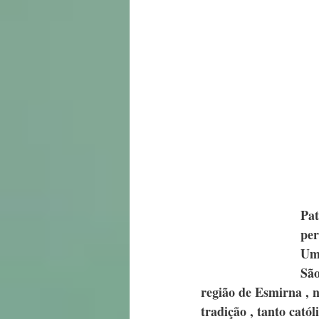
Pat
per
Uma
São
região de Esmirna , 
tradição , tanto cató