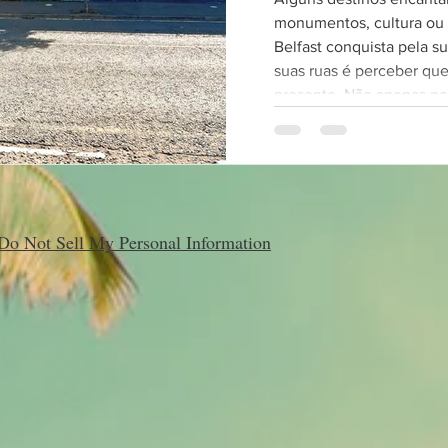
monumentos, cultura ou 
Belfast conquista pela sua históri
suas ruas é perceber que
presente. Não apenas no
enormes muros de concre
murais coloridos e no olh
impossível visitar Belfas
conflitos mais marcantes 
Europa. É uma experiênci
Do Not Sell My Personal Information