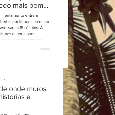
redo mais bem
landa !
em lentamente entre a
 dunas douradas,
obertas por líquens parecem
uros e cachoeiras, e um céu
ravessaram 15 séculos. A
lturas e, por alguns
istinguir onde termina a
 a memória.
tura
dade onde muros
histórias e
m pelas paisagens,