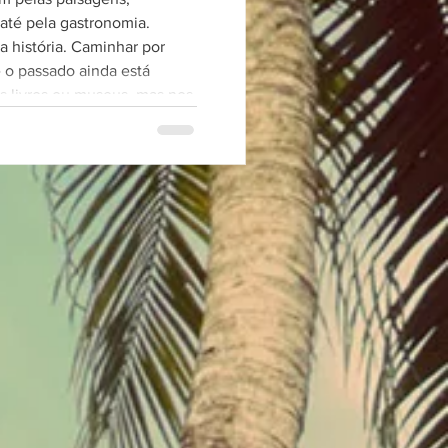
até pela gastronomia.
a. Caminhar por
 o passado ainda está
s livros ou museus, mas nos
to, nos impressionantes
ar de quem vive ali. É
t sem refletir sobre um dos
da história recente da
a intensa.