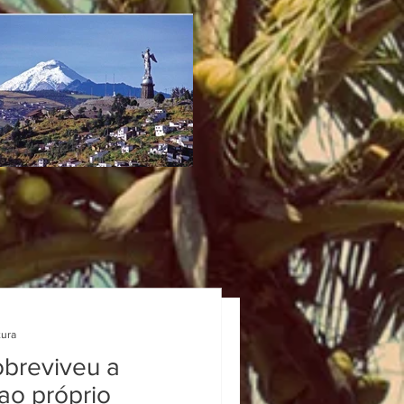
tura
obreviveu a
 ao próprio
deiro oásis no