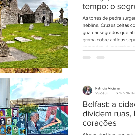
tempo: o seg
cerrado brasileiro
guardado da Ir
As torres de pedra surg
No meio do cerrado brasileiro, o cenário de
neblina. Cruzes celtas c
paisagens grandiosas, fervedo
guardar segredos que at
repleto de...
grama cobre antigas sepu
segundos, é impossível d
paisagem e onde começa
Patricia Viciana
29 de jul.
6 min de lei
Belfast: a ci
dividem ruas, 
corações
Alguns destinos encanta