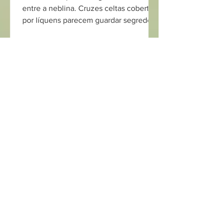
entre a neblina. Cruzes celtas cobertas
por líquens parecem guardar segredos
que atravessaram 15 séculos. A grama
cobre antigas sepulturas e, por alguns
segundos, é impossível distinguir onde
termina a paisagem e onde começa a
memória.
Patricia Viciana
29 de jul.
6 min de leitura